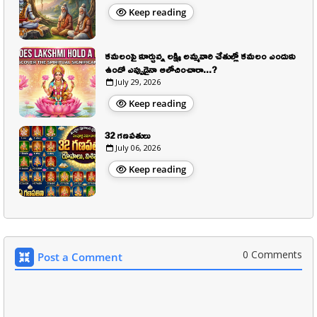
Keep reading
కమలంపై కూర్చున్న లక్ష్మి అమ్మవారి చేతుల్లో కమలం ఎందుకు
ఉందో ఎప్పుడైనా ఆలోచించారా...?
July 29, 2026
Keep reading
32 గణపతులు
July 06, 2026
Keep reading
0 Comments
Post a Comment