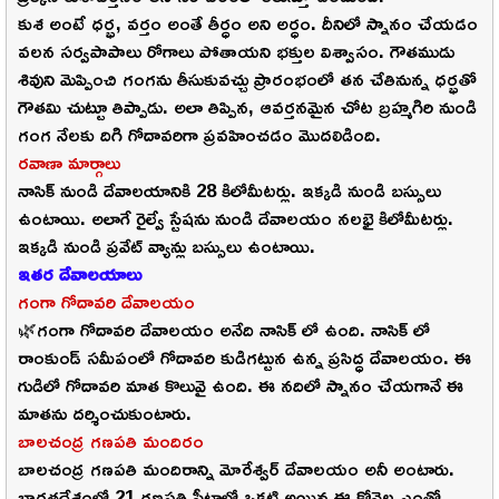
కుశ అంటే ధర్భ, వర్తం అంతే తీర్ధం అని అర్ధం. దీనిలో స్నానం చేయడం
వలన సర్వపాపాలు రోగాలు పోతాయని భక్తుల విశ్వాసం. గౌతముడు
శివుని మెప్పించి గంగను తీసుకువచ్చు ప్రారంభంలో తన చేతినున్న ధర్భతో
గౌతమి చుట్టూ తిప్పాడు. అలా తిప్పిన, ఆవర్తనమైన చోట బ్రహ్మగిరి నుండి
గంగ నేలకు దిగి గోదావరిగా ప్రవహించడం మొదలిడింది.
రవాణా మార్గాలు
నాసిక్ నుండి దేవాలయానికి 28 కిలోమీటర్లు. ఇక్కడి నుండి బస్సులు
ఉంటాయి. అలాగే రైల్వే స్టేషను నుండి దేవాలయం నలభై కిలోమీటర్లు.
ఇక్కడి నుండి ప్రవేట్ వ్యాన్లు బస్సులు ఉంటాయి.
ఇతర దేవాలయాలు
గంగా గోదావరి దేవాలయం
🌿గంగా గోదావరి దేవాలయం అనేది నాసిక్ లో ఉంది. నాసిక్ లో
రాంకుండ్ సమీపంలో గోదావరి కుడిగట్టున ఉన్న ప్రసిద్ధ దేవాలయం. ఈ
గుడిలో గోదావరి మాత కొలువై ఉంది. ఈ నదిలో స్నానం చేయగానే ఈ
మాతను దర్శించుకుంటారు.
బాలచంద్ర గణపతి మందిరం
బాలచంద్ర గణపతి మందిరాన్ని మోరేశ్వర్ దేవాలయం అనీ అంటారు.
భారతదేశంలో 21 గణపతి పీటాల్లో ఒకటి అయిన ఈ కోవెల ఎంతో