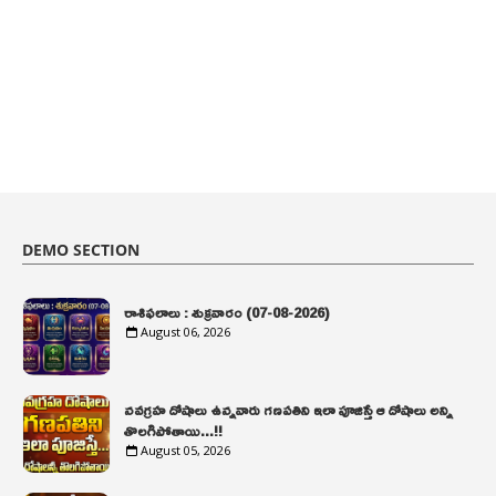
DEMO SECTION
రాశిఫలాలు : శుక్రవారం (07-08-2026)
August 06, 2026
నవగ్రహ దోషాలు ఉన్నవారు గణపతిని ఇలా పూజిస్తే ఆ దోషాలు అన్ని
తొలగిపోతాయి...!!
August 05, 2026