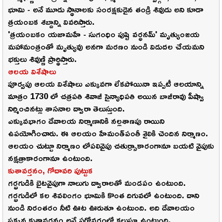
భూమి - అనే మూడు స్థానాలకు సంరక్షకుడైన తండ్రి శివుడు అని కూడా
త్రయంబక శబ్దాన్ని వివరిస్తారు.
'త్రయంబకం యజామహే - సుగంధిం పుష్టి వర్ధనమ్' మృత్యుంజయ
మహామంత్రంతో మృత్యువు అనగా మరణం నుండి విడుదల చేయమని
భక్తులు శివుణ్ణి ప్రార్థిస్తారు.
ఆలయ విశేషాలు
పూర్వపు ఆలయ విశేషాలు ఎక్కువగా లేకపోయినా ఇప్పటీ ఆలయాన్ని
మాత్రం 1730 లో చత్రపతి శివాజీ సైన్యాధిపతి అయిన బాజీరావు పీష్వా
నిర్మించినట్లు శాసనాల ద్వారా తెలుస్తుంది.
ఎక్కువభాగం దేవాలయ నిర్మాణానికి నల్లశాణపు రాయిని
ఉపయోగించారు. ఈ ఆలయం హేమంత్‌పంతీ శైలికి చెందిన నిర్మాణం.
ఆలయం చుట్టూ నిర్మాణం లోపలివైపు చతుర్స్రాకారంగానూ బయటి వైపుకు
నక్షత్రాకారంగానూ ఉంటుంది.
కుశావర్తనం, గోదావరి పుట్టుక
గర్భగుడికి బైటవైపుగా నాలుగు ద్వారాలతో మండపం ఉంటుంది.
గర్భగుడిలో కల శివలింగం భూమికి కొంత దిగువలో ఉంటుంది. దాని
నుండి నిరంతరం నీటి ఊట ఊరుతూ ఉంటుంది. అది దేవాలయం
ప్రక్కన కుశావర్తనం అనే సరోవరంలో కలుస్తూ ఉంటుంది.