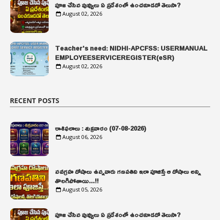
పూజ చేసిన పువ్వులు ఏ ప్రదేశంలో ఉంచకూడదో తెలుసా?
August 02, 2026
Teacher's need: NIDHI-APCFSS: USERMANUAL
EMPLOYEESERVICEREGISTER(eSR)
August 02, 2026
RECENT POSTS
రాశిఫలాలు : శుక్రవారం (07-08-2026)
August 06, 2026
నవగ్రహ దోషాలు ఉన్నవారు గణపతిని ఇలా పూజిస్తే ఆ దోషాలు అన్ని
తొలగిపోతాయి...!!
August 05, 2026
పూజ చేసిన పువ్వులు ఏ ప్రదేశంలో ఉంచకూడదో తెలుసా?