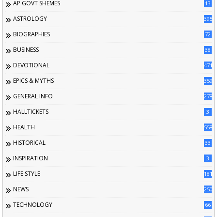
AP GOVT SHEMES
13
ASTROLOGY
395
BIOGRAPHIES
72
BUSINESS
38
DEVOTIONAL
471
EPICS & MYTHS
359
GENERAL INFO
2789
HALLTICKETS
3
HEALTH
558
HISTORICAL
33
INSPIRATION
3
LIFE STYLE
181
NEWS
250
TECHNOLOGY
66