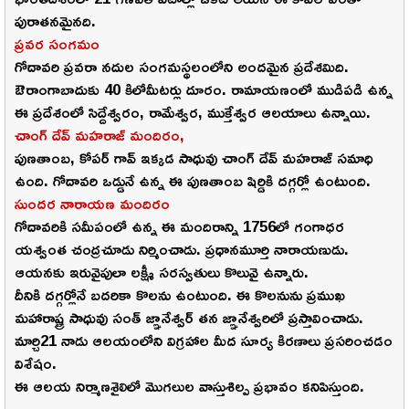
పురాతనమైనది.
ప్రవర సంగమం
గోదావరి ప్రవరా నదుల సంగమస్థలంలోని అందమైన ప్రదేశమిది.
ఔరాంగాబాదుకు 40 కిలోమీటర్లు దూరం. రామాయణంలో ముడిపడి ఉన్న
ఈ ప్రదేశంలో సిద్దేశ్వరం, రామేశ్వర, ముక్తేశ్వర ఆలయాలు ఉన్నాయి.
చాంగ్ దేవ్ మహరాజ్ మందిరం,
పుణతాంబ, కోపర్ గావ్ ఇక్కడ సాధువు చాంగ్ దేవ్ మహరాజ్ సమాధి
ఉంది. గోదావరి ఒడ్డునే ఉన్న ఈ పుణతాంబ షిర్డికి దగ్గర్లో ఉంటుంది.
సుందర నారాయణ మందిరం
గోదావరికి సమీపంలో ఉన్న ఈ మందిరాన్ని 1756లో గంగాధర
యశ్వంత చంద్రచూడు నిర్మించాడు. ప్రధానమూర్తి నారాయణుడు.
ఆయనకు ఇరువైపులా లక్ష్మీ సరస్వతులు కొలువై ఉన్నారు.
దీనికి దగ్గర్లోనే బదరికా కొలను ఉంటుంది. ఈ కొలనును ప్రముఖ
మహారాష్ట్ర సాధువు సంత్ జ్ఞానేశ్వర్ తన జ్ఞానేశ్వరిలో ప్రస్తావించాడు.
మార్చి21 నాడు ఆలయంలోని విగ్రహాల మీద సూర్య కిరణాలు ప్రసరించడం
విశేషం.
ఈ ఆలయ నిర్మాణశైలిలో మొగలుల వాస్తుశిల్ప ప్రభావం కనిపిస్తుంది.