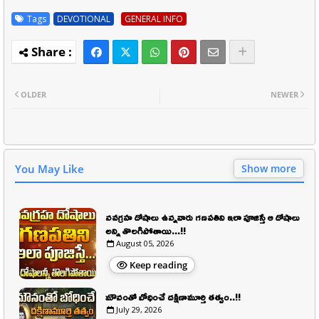
Tags
DEVOTIONAL
GENERAL INFO
OLDER
NEWER
You May Like
Show more
నవగ్రహ దోషాలు ఉన్నవారు గణపతిని ఇలా పూజిస్తే ఆ దోషాలు
అన్ని తొలగిపోతాయి...!!
August 05, 2026
Keep reading
మౌనంతో బోధించే దక్షిణామూర్తి తత్వం..!!
July 29, 2026