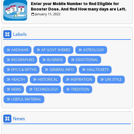
Enter your Mobile Number to find Eligible for
Booster Dose. And find How many days are Left.
January 11, 2022
Labels
AADHAAR
AP GOVT SHEMES
ASTROLOGY
BIOGRAPHIES
BUSINESS
DEVOTIONAL
EPICS & MYTHS
GENERAL INFO
HALLTICKETS
HEALTH
HISTORICAL
INSPIRATION
LIFE STYLE
NEWS
TECHNOLOGY
TREDITION
USEFUL MATERIAL
News