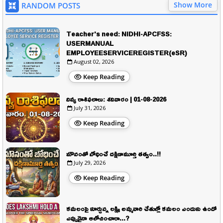
Show More
RANDOM POSTS
Teacher's need: NIDHI-APCFSS:
USERMANUAL
EMPLOYEESERVICEREGISTER(eSR)
August 02, 2026
Keep Reading
దివ్య రాశిఫలాలు: శనివారం | 01-08-2026
July 31, 2026
Keep Reading
మౌనంతో బోధించే దక్షిణామూర్తి తత్వం..!!
July 29, 2026
Keep Reading
కమలంపై కూర్చున్న లక్ష్మి అమ్మవారి చేతుల్లో కమలం ఎందుకు ఉందో
ఎప్పుడైనా ఆలోచించారా...?