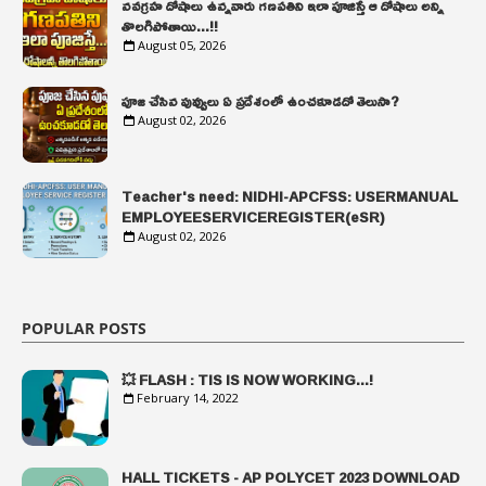
నవగ్రహ దోషాలు ఉన్నవారు గణపతిని ఇలా పూజిస్తే ఆ దోషాలు అన్ని
తొలగిపోతాయి...!!
August 05, 2026
పూజ చేసిన పువ్వులు ఏ ప్రదేశంలో ఉంచకూడదో తెలుసా?
August 02, 2026
Teacher's need: NIDHI-APCFSS: USERMANUAL
EMPLOYEESERVICEREGISTER(eSR)
August 02, 2026
POPULAR POSTS
💥 FLASH : TIS IS NOW WORKING...!
February 14, 2022
HALL TICKETS - AP POLYCET 2023 DOWNLOAD