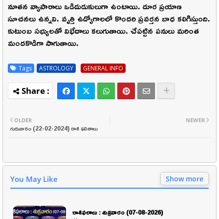
నూతన వ్యాపారాలు ఒడిదుడుకులుగా ఉంటాయి. దూర ప్రయాణ
సూచనలు ఉన్నవి. వృత్తి ఉద్యోగాలలో కొందరి ప్రవర్తన బాధ కలిగిస్తుంది.
కుటుంబ సభ్యులతో విభేదాలు కలుగుతాయి. చేపట్టిన పనులు మరింత
మందకొడిగా సాగుతాయి.
Tags
ASTROLOGY
GENERAL INFO
OLDER
NEWER
గురువారం (22-02-2024) రాశి ఫలితాలు
You May Like
Show more
రాశిఫలాలు : శుక్రవారం (07-08-2026)