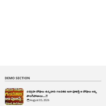
DEMO SECTION
నవగ్రహ దోషాలు ఉన్నవారు గణపతిని ఇలా పూజిస్తే ఆ దోషాలు అన్ని
తొలగిపోతాయి...!!
August 05, 2026