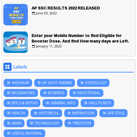
AP SSC RESULTS 2022 RELEASED
June 05, 2022
Enter your Mobile Number to find Eligible for
Booster Dose. And find How many days are Left.
January 11, 2022
Labels
AADHAAR
AP GOVT SHEMES
ASTROLOGY
BIOGRAPHIES
BUSINESS
DEVOTIONAL
EPICS & MYTHS
GENERAL INFO
HALLTICKETS
HEALTH
HISTORICAL
INSPIRATION
LIFE STYLE
NEWS
TECHNOLOGY
TREDITION
USEFUL MATERIAL