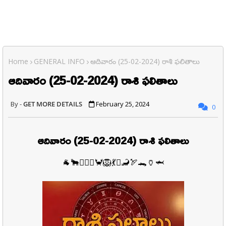
Home
GENERAL INFO
ఆదివారం (25-02-2024) రాశి ఫలితాలు
ఆదివారం (25-02-2024) రాశి ఫలితాలు
GET MORE DETAILS
February 25, 2024
0
ఆదివారం (25-02-2024) రాశి ఫలితాలు
🐐🐂👩‍❤️‍👨🦀🦁💃⚖️🦂🏹🐊🏺🦈