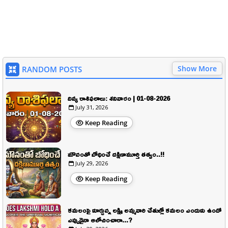
Show More
RANDOM POSTS
దివ్య రాశిఫలాలు: శనివారం | 01-08-2026
July 31, 2026
Keep Reading
మౌనంతో బోధించే దక్షిణామూర్తి తత్వం..!!
July 29, 2026
Keep Reading
కమలంపై కూర్చున్న లక్ష్మి అమ్మవారి చేతుల్లో కమలం ఎందుకు ఉందో
ఎప్పుడైనా ఆలోచించారా...?