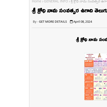
Home
GENERAL INFO
శ్రీ క్రోధి నామ సంవత్సర ఉగా
శ్రీ క్రోధి నామ సంవత్సర ఉగాది తెలుగు
GET MORE DETAILS
April 08, 2024
శ్రీ క్రోధి నామ సం