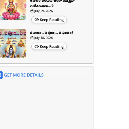
కమలం ఎందుకు ఉందో ఎప్పుడైనా
ఆలోచించారా...?
July 29, 2026
Keep Reading
ఏ వారం.. ఏ పూజ... ఏ ఫలితం!
July 18, 2026
Keep Reading
GET MORE DETAILS