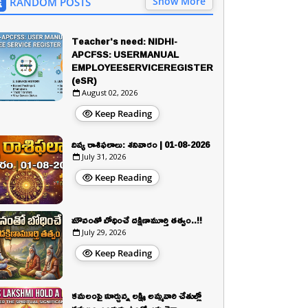
Show More
RANDOM POSTS
Teacher's need: NIDHI-
APCFSS: USERMANUAL
EMPLOYEESERVICEREGISTER
(eSR)
August 02, 2026
Keep Reading
దివ్య రాశిఫలాలు: శనివారం | 01-08-2026
July 31, 2026
Keep Reading
మౌనంతో బోధించే దక్షిణామూర్తి తత్వం..!!
July 29, 2026
Keep Reading
కమలంపై కూర్చున్న లక్ష్మి అమ్మవారి చేతుల్లో