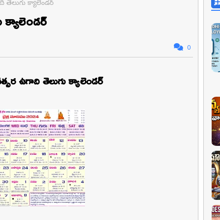
ది తెలుగు క్యాలెండర్
 క్యాలెండర్
0
వత్సర ఉగాది తెలుగు క్యాలెండర్