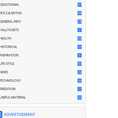
DEVOTIONAL
471
EPICS & MYTHS
359
GENERAL INFO
2789
HALLTICKETS
3
HEALTH
558
HISTORICAL
33
INSPIRATION
3
LIFE STYLE
181
NEWS
250
TECHNOLOGY
66
TREDITION
17
USEFUL MATERIAL
65
ADVERTISEMENT