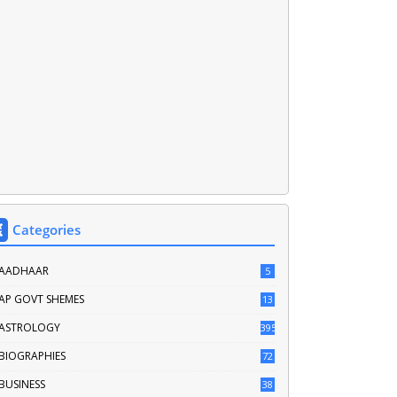
Categories
AADHAAR
5
AP GOVT SHEMES
13
ASTROLOGY
395
BIOGRAPHIES
72
BUSINESS
38