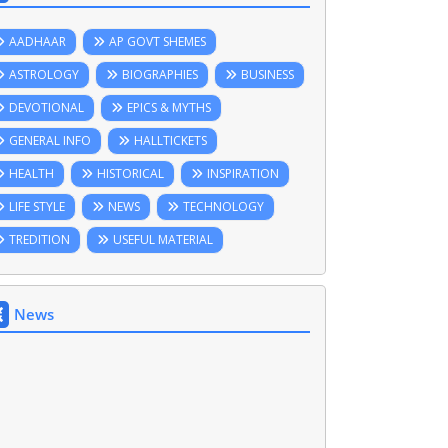
AADHAAR
AP GOVT SHEMES
ASTROLOGY
BIOGRAPHIES
BUSINESS
DEVOTIONAL
EPICS & MYTHS
GENERAL INFO
HALLTICKETS
HEALTH
HISTORICAL
INSPIRATION
LIFE STYLE
NEWS
TECHNOLOGY
TREDITION
USEFUL MATERIAL
News