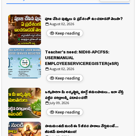
పూజ చేసిన పువ్వులు ఏ ప్రదేశంలో ఉంచకూడదో తెలుసా?
August 02, 2026
Keep reading
Teacher's need: NIDHI-APCFSS:
USERMANUAL
EMPLOYEESERVICEREGISTER(eSR)
August 02, 2026
Keep reading
ఒక్కసారిగా మీ అదృష్టాన్ని మార్చే తమలపాకులు.. ఇలా చేస్తే
పట్టిన దరిద్రాలన్నీ పటాపంచలే!
July 09, 2026
Keep reading
హనుమంతుడి నుండి ఈ 5 జీవన పాఠాలు నేర్చుకుంటే...
జీవితమే మారిపోతుంది!