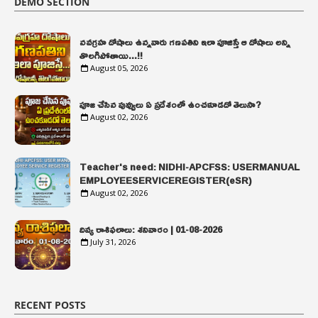
DEMO SECTION
నవగ్రహ దోషాలు ఉన్నవారు గణపతిని ఇలా పూజిస్తే ఆ దోషాలు అన్ని
తొలగిపోతాయి...!!
August 05, 2026
పూజ చేసిన పువ్వులు ఏ ప్రదేశంలో ఉంచకూడదో తెలుసా?
August 02, 2026
Teacher's need: NIDHI-APCFSS: USERMANUAL
EMPLOYEESERVICEREGISTER(eSR)
August 02, 2026
దివ్య రాశిఫలాలు: శనివారం | 01-08-2026
July 31, 2026
RECENT POSTS