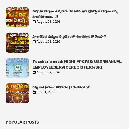
నవగ్రహ దోషాలు ఉన్నవారు గణపతిని ఇలా పూజిస్తే ఆ దోషాలు అన్ని
తొలగిపోతాయి...!!
August 05, 2026
పూజ చేసిన పువ్వులు ఏ ప్రదేశంలో ఉంచకూడదో తెలుసా?
August 02, 2026
Teacher's need: NIDHI-APCFSS: USERMANUAL
EMPLOYEESERVICEREGISTER(eSR)
August 02, 2026
దివ్య రాశిఫలాలు: శనివారం | 01-08-2026
July 31, 2026
POPULAR POSTS