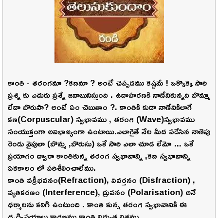
కాంతి - తరంగమా ?కణమా ? అంటే చెప్పడము కష్టమే ! ఒక్కొక్క సారి
ప్రశ్న కు ఎదురు ప్రశ్నే జవాబునిస్తుంది . ఉదాహరణకి నాణేనికున్నది బొమ్మా
లేదా బొరుసా? అంటే ఏం చెబుతాం ?. కాంతికి కుడా నాణేనికిలాగే
కణ(Corpuscular) స్వభావము , తరంగ (Wave)స్వభావము
సంయుక్తంగా అవిభాజ్యంగా ఉంటాయి.ఎలాగైతే నేల మీద పడేసిన నాణెపు
రెండు వైపులా (బొమ్మ ,బొరుసు) ఒకే సారి ఎలా చూడ లేమో ... ఒకే
ప్రయోగం ద్వారా కాంతికున్న తరంగ స్వభావాన్ని ,కణ స్వభావాన్ని
ఏకకాలం లో పరిశీలించాలేము.
కాంతి వక్రీభవనం(Refraction), వివర్తనం (Disfraction) ,
వ్యతికరణం (Interference), ద్రువనం (Polarisation) అనే
ధర్మాలను కలిగి ఉంటుంది . కాంతి కున్న తరంగ స్వభావానికి ఈ
దృగ్విషయాలు కారణము.కాంతి విద్యుత్ఫలితము