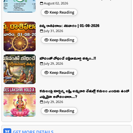
August 02, 2026
Keep Reading
దివ్య రాశిఫలాలు: శనివారం | 01-08-2026
July 31, 2026
Keep Reading
మౌనంతో బోధించే దక్షిణామూర్తి తత్వం..!!
July 29, 2026
Keep Reading
కమలంపై కూర్చున్న లక్ష్మి అమ్మవారి చేతుల్లో కమలం ఎందుకు ఉందో
ఎప్పుడైనా ఆలోచించారా...?
July 29, 2026
Keep Reading
GET MORE DETAILS