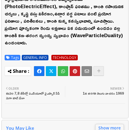
(PhotoElectricEffect), కాంఫ్తాన్ ఫలితము , కాంతి రసాయనిక
చర్యలు , కృష్ణ వస్తు వికిరణం,ఉద్గార వర్ణ పటాలు వంటి ప్రయోగ
ఫలితాలు , పరిశీలనలు , కాంతి కున్న కనస్వభావాన్ని సూచిస్తాయి.
ప్రయోగ పూర్వకంగా రెండు లక్షణాలు ఏక సమయంలో ఉండడం వల్ల
కాంతికి కణ-తరంగ ద్వంద్వ స్వభావం (WaveParticleDuality)
ఉందంటారు.
Tags
GENERAL INFO
TECHNOLOGY
OLDER
NEWER
ఈనెల 7,8 తేదీల్లో ఏఎన్‌యూలో వైఎస్సార్‌ సీపీ
1వ తరగతి తెలుగు వాచకం 1969
మెగా జాబ్‌ మేళా
You May Like
Show more