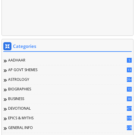
Categories
AADHAAR
5
AP GOVT SHEMES
13
ASTROLOGY
394
BIOGRAPHIES
72
BUSINESS
38
DEVOTIONAL
471
EPICS & MYTHS
359
GENERAL INFO
2789