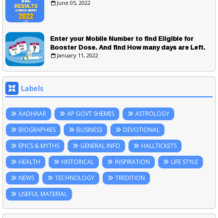
June 05, 2022
Enter your Mobile Number to find Eligible for
Booster Dose. And find How many days are Left.
January 11, 2022
Labels
AADHAAR
AP GOVT SHEMES
ASTROLOGY
BIOGRAPHIES
BUSINESS
DEVOTIONAL
EPICS & MYTHS
GENERAL INFO
HALLTICKETS
HEALTH
HISTORICAL
INSPIRATION
LIFE STYLE
NEWS
TECHNOLOGY
TREDITION
USEFUL MATERIAL