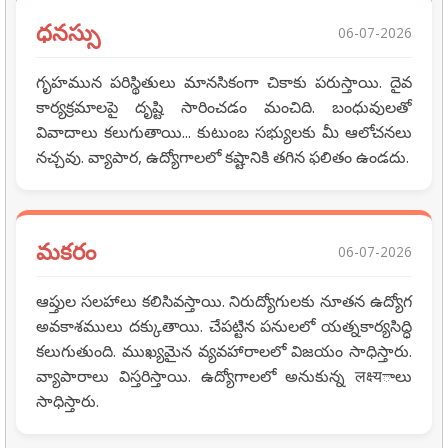
ధనస్సు
06-07-2026
గృహమున పరిస్థితులు మానసికంగా చికాకు పరుస్తాయి. దైవ
కార్యక్రమాలపై దృష్టి సారించడం మంచిది. బంధువులతో
వివాదాలు కలుగుతాయి... కుటుంబ సభ్యులకు మీ ఆలోచనలు
నచ్చవు. వ్యాపార, ఉద్యోగాలలో కష్టానికి తగిన ఫలితం ఉండదు.
మకరం
06-07-2026
ఆప్తుల సలహాలు కలిసివస్తాయి. నిరుద్యోగులకు నూతన ఉద్యోగ
అవకాశములు దక్కుతాయి. చేపట్టిన పనులలో యత్నకార్యసిద్ధి
కలుగుతుంది. ముఖ్యమైన వ్యవహారాలలో విజయం సాధిస్తారు.
వ్యాపారాలు విస్తరిస్తాయి. ఉద్యోగాలలో అనుకున్న लक्ष्यాలు
సాధిస్తారు.