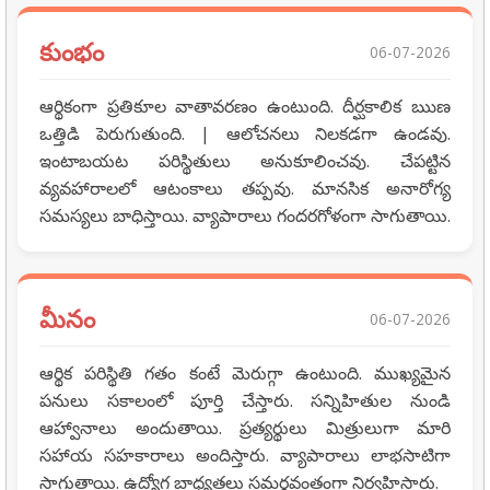
కుంభం
06-07-2026
ఆర్థికంగా ప్రతికూల వాతావరణం ఉంటుంది. దీర్ఘకాలిక ఋణ
ఒత్తిడి పెరుగుతుంది. | ఆలోచనలు నిలకడగా ఉండవు.
ఇంటాబయట పరిస్థితులు అనుకూలించవు. చేపట్టిన
వ్యవహారాలలో ఆటంకాలు తప్పవు. మానసిక అనారోగ్య
సమస్యలు బాధిస్తాయి. వ్యాపారాలు గందరగోళంగా సాగుతాయి.
మీనం
06-07-2026
ఆర్థిక పరిస్థితి గతం కంటే మెరుగ్గా ఉంటుంది. ముఖ్యమైన
పనులు సకాలంలో పూర్తి చేస్తారు. సన్నిహితుల నుండి
ఆహ్వానాలు అందుతాయి. ప్రత్యర్థులు మిత్రులుగా మారి
సహాయ సహకారాలు అందిస్తారు. వ్యాపారాలు లాభసాటిగా
సాగుతాయి. ఉద్యోగ బాధ్యతలు సమర్థవంతంగా నిర్వహిస్తారు.