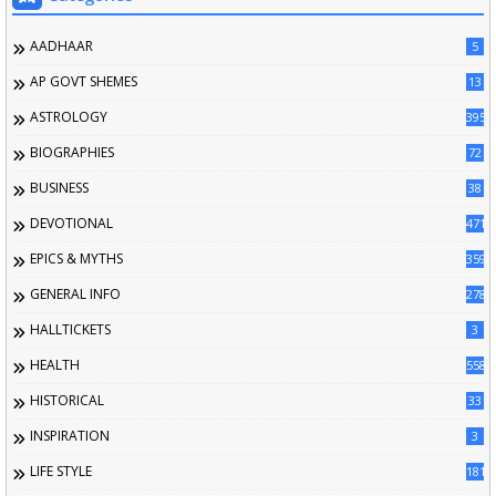
AADHAAR
5
AP GOVT SHEMES
13
ASTROLOGY
395
BIOGRAPHIES
72
BUSINESS
38
DEVOTIONAL
471
EPICS & MYTHS
359
GENERAL INFO
2789
HALLTICKETS
3
HEALTH
558
HISTORICAL
33
INSPIRATION
3
LIFE STYLE
181