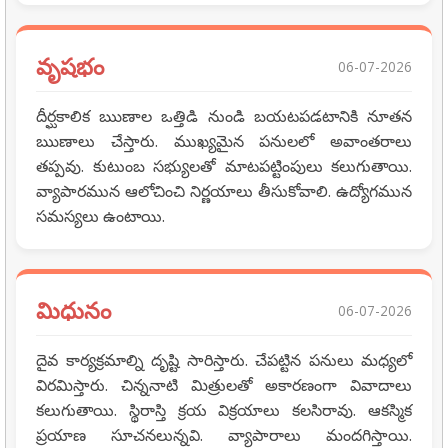
వృషభం
06-07-2026
దీర్ఘకాలిక ఋణాల ఒత్తిడి నుండి బయటపడటానికి నూతన
ఋణాలు చేస్తారు. ముఖ్యమైన పనులలో అవాంతరాలు
తప్పవు. కుటుంబ సభ్యులతో మాటపట్టింపులు కలుగుతాయి.
వ్యాపారమున ఆలోచించి నిర్ణయాలు తీసుకోవాలి. ఉద్యోగమున
సమస్యలు ఉంటాయి.
మిధునం
06-07-2026
దైవ కార్యక్రమాల్ని దృష్టి సారిస్తారు. చేపట్టిన పనులు మధ్యలో
విరమిస్తారు. చిన్ననాటి మిత్రులతో అకారణంగా వివాదాలు
కలుగుతాయి. స్థిరాస్తి క్రయ విక్రయాలు కలసిరావు. ఆకస్మిక
ప్రయాణ సూచనలున్నవి. వ్యాపారాలు మందగిస్తాయి.