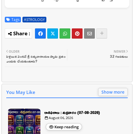
Tags
ASTROLOGY
OLDER
NEWER
పెళ్లయిన వెంటనే శ్రీ సత్యనారాయణ స్వామి వ్రతం
32 గణపతులు
ఎందుకు చేయమంటారు?
You May Like
Show more
రాశిఫలాలు : శుక్రవారం (07-08-2026)
August 06, 2026
Keep reading