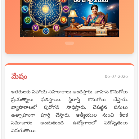
మేషం
06-07-2026
ఇతరులకు సహాయ సహకారాలు అందిస్తారు. వాహన కొనుగోలు
ప్రయత్నాలు ఫలిస్తాయి. స్థిరాస్తి కొనుగోలు చేస్తారు.
వ్యాపారాలలో పురోగతి సాధిస్తారు. చేపట్టిన పనులు
ఉత్సాహంగా పూర్తి చేస్తారు. ఆత్మీయుల నుంచి కీలక
సమాచారం అందుతుంది. ఉద్యోగాలలో పదోన్నతులు
పెరుగుతాయి.