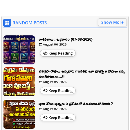
Show More
RANDOM POSTS
రాశిఫలాలు : శుక్రవారం (07-08-2026)
August 06, 2026
Keep Reading
నవగ్రహ దోషాలు ఉన్నవారు గణపతిని ఇలా పూజిస్తే ఆ దోషాలు అన్ని
తొలగిపోతాయి...!!
August 05, 2026
Keep Reading
పూజ చేసిన పువ్వులు ఏ ప్రదేశంలో ఉంచకూడదో తెలుసా?
August 02, 2026
Keep Reading