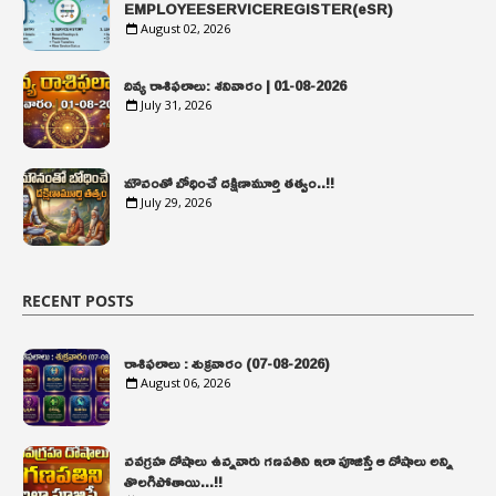
EMPLOYEESERVICEREGISTER(eSR)
August 02, 2026
దివ్య రాశిఫలాలు: శనివారం | 01-08-2026
July 31, 2026
మౌనంతో బోధించే దక్షిణామూర్తి తత్వం..!!
July 29, 2026
RECENT POSTS
రాశిఫలాలు : శుక్రవారం (07-08-2026)
August 06, 2026
నవగ్రహ దోషాలు ఉన్నవారు గణపతిని ఇలా పూజిస్తే ఆ దోషాలు అన్ని
తొలగిపోతాయి...!!