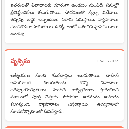
ఇతరులతో వివాదాలకు దూరంగా ఉండటం మంచిది. పనుల్లో
ప్రతిష్ఠంభనలు కలుగుతాయి. సోదరులతో స్వల్ప విభేదాలు
తప్పవు. ఆర్థిక ఇబ్బందులు చికాకు పరుస్తాయి. వ్యాపారాలు
మందకొడిగా సాగుతాయి. ఉద్యోగాలలో ఆశించిన స్థానచలనాలు
ఉండవు.
వృశ్చికం
06-07-2026
ఆత్మీయుల నుంచి శుభవార్తలు అందుతాయి. వాహన
అనుకూలత కలుగుతుంది. కొన్ని వివాదాలు
పరిష్కారమవుతాయి. నూతన కార్యక్రమాలు ప్రారంభించి
సకాలంలో పూర్తి చేస్తారు. సోదరుల ఆగమనం ఆనందం
కలిగిస్తుంది. వ్యాపారాలు విస్తరిస్తాయి. ఉద్యోగాలలో
నూతనోత్సాహంతో పనిచేస్తారు.