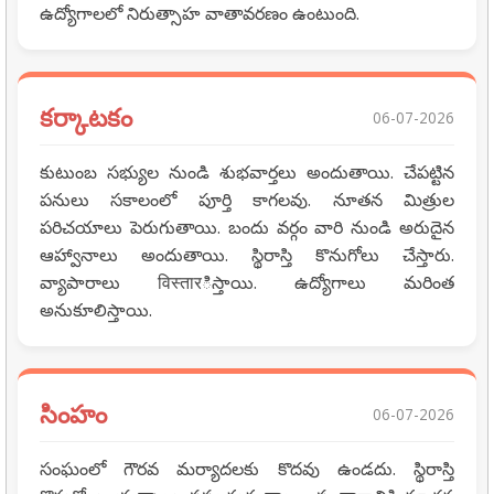
ఉద్యోగాలలో నిరుత్సాహ వాతావరణం ఉంటుంది.
కర్కాటకం
06-07-2026
కుటుంబ సభ్యుల నుండి శుభవార్తలు అందుతాయి. చేపట్టిన
పనులు సకాలంలో పూర్తి కాగలవు. నూతన మిత్రుల
పరిచయాలు పెరుగుతాయి. బందు వర్గం వారి నుండి అరుదైన
ఆహ్వానాలు అందుతాయి. స్థిరాస్తి కొనుగోలు చేస్తారు.
వ్యాపారాలు विस्तारిస్తాయి. ఉద్యోగాలు మరింత
అనుకూలిస్తాయి.
సింహం
06-07-2026
సంఘంలో గౌరవ మర్యాదలకు కొదవు ఉండదు. స్థిరాస్తి