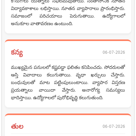
కొనుగోలు యత్నాలు సఫలమవుతాయి. సంతానానికి నూతన
విద్యావకాశాలు లభిస్తాయి. నూతన వ్యాపారాలు ప్రారంభిస్తారు.
సమాజంలో పరిచయాలు పెరుగుతాయి. ఉద్యోగాలలో
అనుకూల వాతావరణం ఉంటుంది.
కన్య
06-07-2026
ముఖ్యమైన పనులలో కష్టపడ్డా ఫలితం కనిపించదు. సోదరులతో
ఆస్తి వివాదాలు కలుగుతాయి. వృధా ఖర్చులు చేస్తారు.
బంధువులతో మాట పట్టింపులుంటాయి. వ్యాపార విస్తరణ
ప్రయత్నాలు వాయిదా వేస్తారు. అనారోగ్య సమస్యలు
భాదిస్తాయి. ఉద్యోగాలలో పురోభివృద్ధి కలుగుతుంది.
తుల
06-07-2026